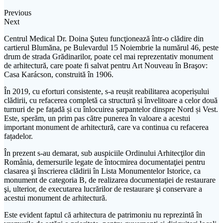
Previous
Next
Centrul Medical Dr. Doina Şuteu funcţionează într-o clădire din
cartierul Blumăna, pe Bulevardul 15 Noiembrie la numărul 46, peste
drum de strada Grădinarilor, poate cel mai reprezentativ monument
de arhitectură, care poate fi salvat pentru Art Nouveau în Braşov:
Casa Karácson, construită în 1906.
În 2019, cu eforturi consistente, s-a reușit reabilitarea acoperișului
clădirii, cu refacerea completă ca structură și învelitoare a celor două
turnuri de pe fațadă și cu înlocuirea șarpantelor dinspre Nord și Vest.
Este, sperăm, un prim pas către punerea în valoare a acestui
important monument de arhitectură, care va continua cu refacerea
fațadelor.
În prezent s-au demarat, sub auspiciile Ordinului Arhitecţilor din
România, demersurile legate de întocmirea documentaţiei pentru
clasarea şi înscrierea clădirii în Lista Monumentelor Istorice, ca
monument de categoria B, de realizarea documentaţiei de restaurare
şi, ulterior, de executarea lucrărilor de restaurare şi conservare a
acestui monument de arhitectură.
Este evident faptul că arhitectura de patrimoniu nu reprezintă în