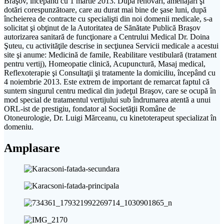
Braşov, începând cu 1 martie 2013. După renovări, amenajări şi
dotări corespunzătoare, care au durat mai bine de şase luni, după
încheierea de contracte cu specialişti din noi domenii medicale, s-a
solicitat şi obţinut de la Autoritatea de Sănătate Publică Braşov
autorizarea sanitară de funcţionare a Centrului Medical Dr. Doina
Şuteu, cu activităţile descrise in secţiunea Servicii medicale a acestui
site şi anume: Medicină de famile, Reabilitare vestibulară (tratament
pentru vertij), Homeopatie clinică, Acupunctură, Masaj medical,
Reflexoterapie şi Consultaţii şi tratamente la domiciliu, începând cu
4 noiembrie 2013. Este extrem de important de remarcat faptul că
suntem singurul centru medical din judeţul Braşov, care se ocupă în
mod special de tratamentul vertijului sub îndrumarea atentă a unui
ORL-ist de prestigiu, fondator al Societăţii Române de
Otoneurologie, Dr. Luigi Mărceanu, cu kinetoterapeut specializat în
domeniu.
Amplasare