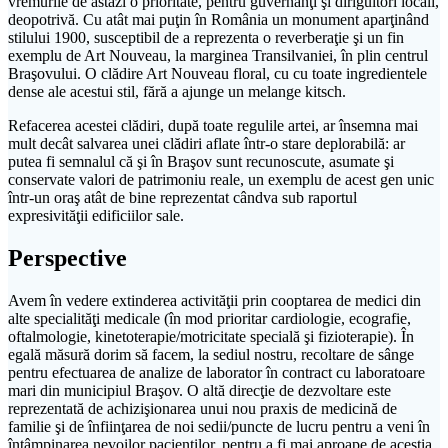
vremurile de astăzi o prioritate, pentru guvernanţi şi diriguitori locali,
deopotrivă. Cu atât mai puţin în România un monument aparţinând
stilului 1900, susceptibil de a reprezenta o reverberaţie şi un fin
exemplu de Art Nouveau, la marginea Transilvaniei, în plin centrul
Braşovului. O clădire Art Nouveau floral, cu cu toate ingredientele
dense ale acestui stil, fără a ajunge un melange kitsch.
Refacerea acestei clădiri, după toate regulile artei, ar însemna mai
mult decât salvarea unei clădiri aflate într-o stare deplorabilă: ar
putea fi semnalul că şi în Braşov sunt recunoscute, asumate şi
conservate valori de patrimoniu reale, un exemplu de acest gen unic
într-un oraş atât de bine reprezentat cândva sub raportul
expresivităţii edificiilor sale.
Perspective
Avem în vedere extinderea activităţii prin cooptarea de medici din
alte specialităţi medicale (în mod prioritar cardiologie, ecografie,
oftalmologie, kinetoterapie/motricitate specială şi fizioterapie). În
egală măsură dorim să facem, la sediul nostru, recoltare de sânge
pentru efectuarea de analize de laborator în contract cu laboratoare
mari din municipiul Braşov. O altă direcţie de dezvoltare este
reprezentată de achizişionarea unui nou praxis de medicină de
familie şi de înfiinţarea de noi sedii/puncte de lucru pentru a veni în
întâmpinarea nevoilor pacienţilor, pentru a fi mai aproape de aceştia.