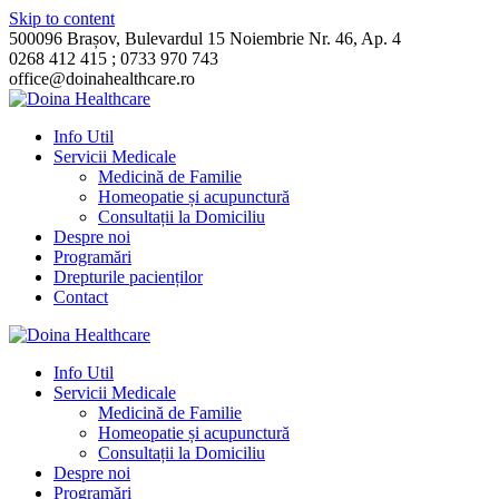
Skip to content
500096 Brașov, Bulevardul 15 Noiembrie Nr. 46, Ap. 4
0268 412 415 ; 0733 970 743
office@doinahealthcare.ro
Info Util
Servicii Medicale
Medicină de Familie
Homeopatie și acupunctură
Consultații la Domiciliu
Despre noi
Programări
Drepturile pacienților
Contact
Info Util
Servicii Medicale
Medicină de Familie
Homeopatie și acupunctură
Consultații la Domiciliu
Despre noi
Programări