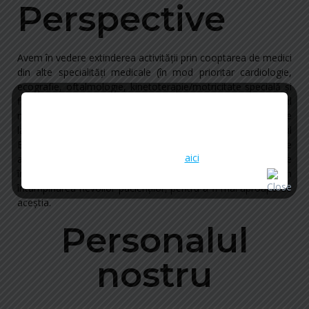
Perspective
Avem în vedere extinderea activităţii prin cooptarea de medici
din alte specialităţi medicale (în mod prioritar cardiologie,
ecografie, oftalmologie, kinetoterapie/motricitate specială şi
Instrucțiuni privind programare la vaccinare
fizioterapie). În egală măsură dorim să facem, la sediul
Împotriva COVID 19 A populației la risc cuprinse în
nostru, recoltare de sânge pentru efectuarea de analize de
etapa a II-a a strategiei de vaccinare împotriva
laborator în contract cu laboratoare mari din municipiul
COVID 19 în România
Braşov. O altă direcţie de dezvoltare este reprezentată de
Mai multe detalii
aici
.
achizişionarea unui nou praxis de medicină de familie şi de
înfiinţarea de noi sedii/puncte de lucru pentru a veni în
întâmpinarea nevoilor pacienţilor, pentru a fi mai aproape de
aceştia.
Personalul
nostru