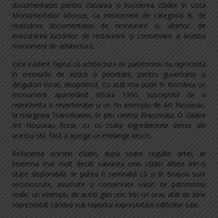
documentaţiei pentru clasarea şi înscrierea clădirii în Lista
Monumentelor Istorice, ca monument de categoria B, de
realizarea documentaţiei de restaurare şi, ulterior, de
executarea lucrărilor de restaurare şi conservare a acestui
monument de arhitectură.
Este evident faptul că arhitectura de patrimoniu nu reprezintă
în vremurile de astăzi o prioritate, pentru guvernanţi şi
diriguitori locali, deopotrivă. Cu atât mai puţin în România un
monument aparţinând stilului 1900, susceptibil de a
reprezenta o reverberaţie şi un fin exemplu de Art Nouveau,
la marginea Transilvaniei, în plin centrul Braşovului. O clădire
Art Nouveau floral, cu cu toate ingredientele dense ale
acestui stil, fără a ajunge un melange kitsch.
Refacerea acestei clădiri, după toate regulile artei, ar
însemna mai mult decât salvarea unei clădiri aflate într-o
stare deplorabilă: ar putea fi semnalul că şi în Braşov sunt
recunoscute, asumate şi conservate valori de patrimoniu
reale, un exemplu de acest gen unic într-un oraş atât de bine
reprezentat cândva sub raportul expresivităţii edificiilor sale.