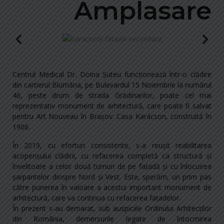
Amplasare
Centrul Medical Dr. Doina Şuteu funcţionează într-o clădire
din cartierul Blumăna, pe Bulevardul 15 Noiembrie la numărul
46, peste drum de strada Grădinarilor, poate cel mai
reprezentativ monument de arhitectură, care poate fi salvat
pentru Art Nouveau în Braşov: Casa Karácson, construită în
1906.
În 2019, cu eforturi consistente, s-a reușit reabilitarea
acoperișului clădirii, cu refacerea completă ca structură și
învelitoare a celor două turnuri de pe fațadă și cu înlocuirea
șarpantelor dinspre Nord și Vest. Este, sperăm, un prim pas
către punerea în valoare a acestui important monument de
arhitectură, care va continua cu refacerea fațadelor.
În prezent s-au demarat, sub auspiciile Ordinului Arhitecţilor
din România, demersurile legate de întocmirea