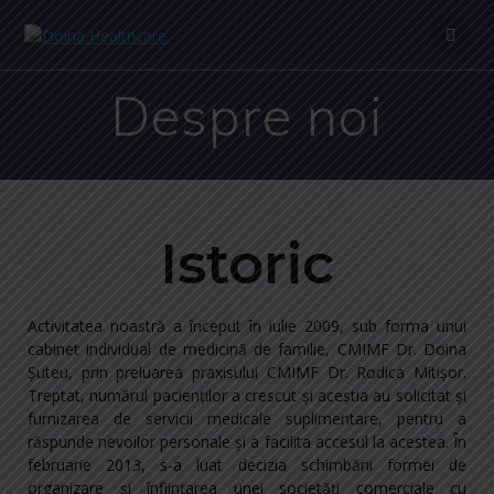
Despre noi
Istoric
Activitatea noastră a început în iulie 2009, sub forma unui
cabinet individual de medicină de familie, CMIMF Dr. Doina
Şuteu, prin preluarea praxisului CMIMF Dr. Rodica Mitişor.
Treptat, numărul pacienţilor a crescut şi aceştia au solicitat şi
furnizarea de servicii medicale suplimentare, pentru a
răspunde nevoilor personale şi a facilita accesul la acestea. În
februarie 2013, s-a luat decizia schimbării formei de
organizare şi înfiinţarea unei societăţi comerciale cu