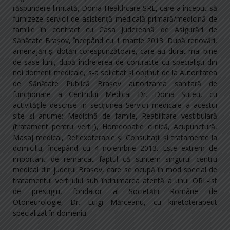
răspundere limitată, Doina Healthcare SRL, care a început să
furnizeze servicii de asistenţă medicală primară/medicină de
familie în contract cu Casa Judeţeană de Asigurări de
Sănătate Braşov, începând cu 1 martie 2013. După renovări,
amenajări şi dotări corespunzătoare, care au durat mai bine
de şase luni, după încheierea de contracte cu specialişti din
noi domenii medicale, s-a solicitat şi obţinut de la Autoritatea
de Sănătate Publică Braşov autorizarea sanitară de
funcţionare a Centrului Medical Dr. Doina Şuteu, cu
activităţile descrise in secţiunea Servicii medicale a acestui
site şi anume: Medicină de famile, Reabilitare vestibulară
(tratament pentru vertij), Homeopatie clinică, Acupunctură,
Masaj medical, Reflexoterapie şi Consultaţii şi tratamente la
domiciliu, începând cu 4 noiembrie 2013. Este extrem de
important de remarcat faptul că suntem singurul centru
medical din judeţul Braşov, care se ocupă în mod special de
tratamentul vertijului sub îndrumarea atentă a unui ORL-ist
de prestigiu, fondator al Societăţii Române de
Otoneurologie, Dr. Luigi Mărceanu, cu kinetoterapeut
specializat în domeniu.