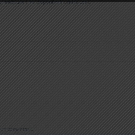
cii medicale fiind disponimile contra cost.
 un comentariu.