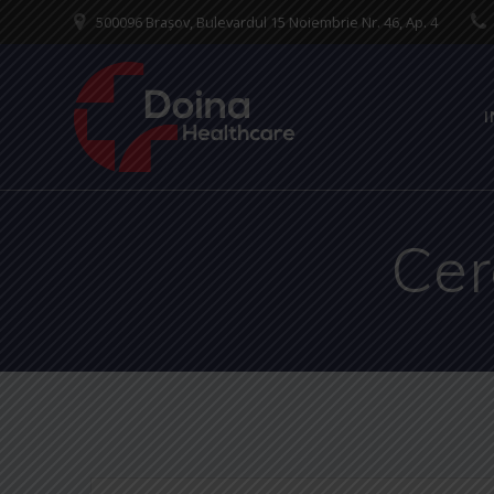
Skip
500096 Brașov, Bulevardul 15 Noiembrie Nr. 46, Ap. 4
to
content
I
Cer