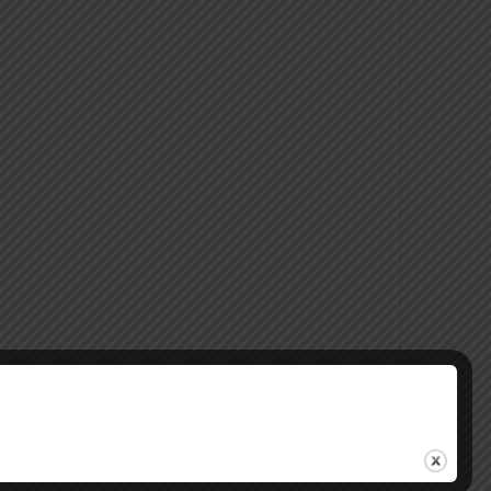
, daca este cazul.
 a strategiei de vaccinare împotriva COVID 19 în
 in evidenta de catre ultimul medic de
 beneficia de serviciile din pachetul