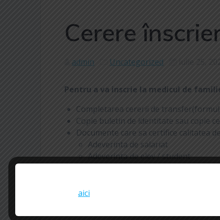
Cerere înscrie
admin
Uncategorized
iulie 25, 20
Pentru a va inscrie la medicul de fami
Completarea cererii de transfer(formular
Copie buletin de identitate sau copie cer
Documente care sa certifice calitatea de
Adeverinta de salariat
Adeverinta de elev / student
Alte documente care sa ateste calitat
Instrucțiuni privind programare la vaccinare Împotri
+/- Fisa de consultatii de la medicul de fa
România
Mai multe detalii
aici
.
Reamintim faptul ca un pacient isi poate sc
familie.In cazul in care nu sunteti asigurat 