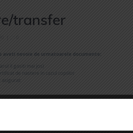
re/transfer
20
|
0
lie aveti nevoie de urmatoarele documente:
ul il gasiti mai jos)
tificat de nastere in cazul copiilor
 asigurat:
ea de asigurat fara plata contributiei (detalii pe siteul CNAS)
va COVID 19 A populației la risc cuprinse în etapa a II-a
milie de la care veniti (fisa poate fi solicitata si ulterior).
himba medicul de familie doar dupa 6 luni de la ultima luare
in sistemul CNAS va puteti inscrie la medicul de familie si veti