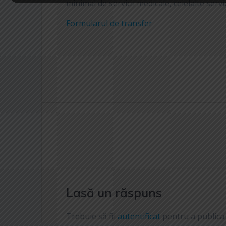
minimal de servicii medicale, celelalte servi
Formularul de transfer
Navigare
în
articole
Lasă un răspuns
Trebuie să fii
autentificat
pentru a publica