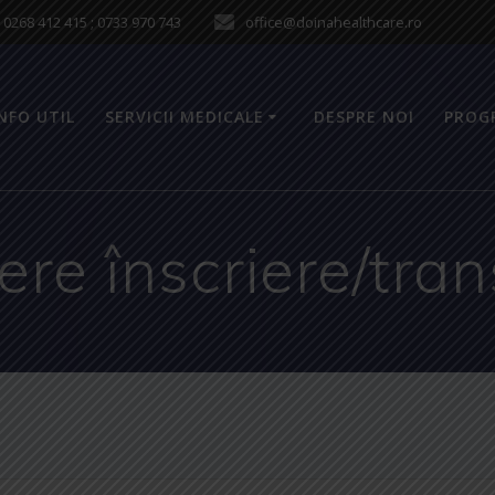
0268 412 415 ; 0733 970 743
office@doinahealthcare.ro
NFO UTIL
SERVICII MEDICALE
DESPRE NOI
PROG
ere înscriere/tran