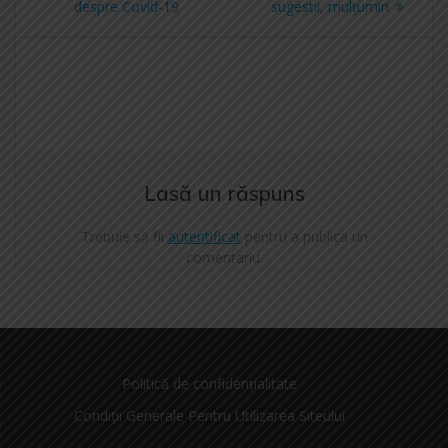
în
despre Covid-19
anterior:
sugestii, mulțumiri
următor:
articole
Lasă un răspuns
Trebuie să fii
autentificat
pentru a publica un
comentariu.
Politică de confidențialitate
Condiții Generale Pentru Utilizarea Siteului