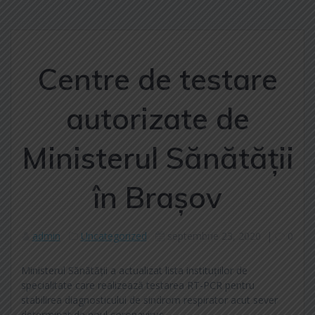
Centre de testare
autorizate de
Ministerul Sănătății
în Brașov
admin
Uncategorized
septembrie 23, 2020
|
0
Ministerul Sănătății a actualizat lista instituțiilor de
specialitate care realizează testarea RT-PCR pentru
stabilirea diagnosticului de sindrom respirator acut sever
determinat de noul coronavirus.